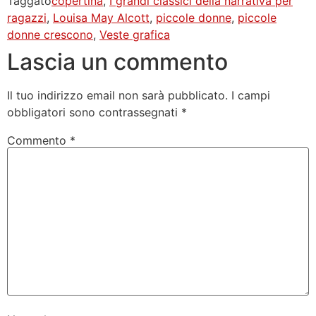
Taggato
copertina
,
I grandi classici della narrativa per
ragazzi
,
Louisa May Alcott
,
piccole donne
,
piccole
donne crescono
,
Veste grafica
Lascia un commento
Il tuo indirizzo email non sarà pubblicato.
I campi
obbligatori sono contrassegnati
*
Commento
*