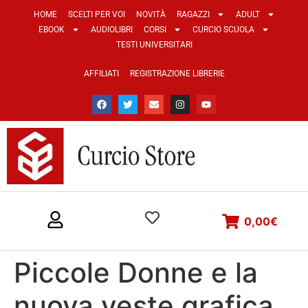
HOME
SCELTI PER VOI
NOVITÀ
RAGAZZI
ADULT
EBOOK
AUDIOLIBRI
CORSI
CURCIO SCUOLA
TESTI UNIVERSITARI
AFFILIATI
REGISTRAZIONE LIBRERIE
0,00
€
Piccole Donne e la
nuova veste grafica