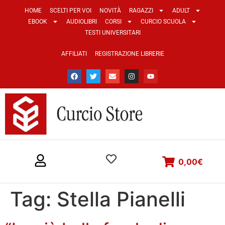
HOME
SCELTI PER VOI
NOVITÀ
RAGAZZI
ADULT
EBOOK
AUDIOLIBRI
CORSI
CURCIO SCUOLA
TESTI UNIVERSITARI
AFFILIATI
REGISTRAZIONE LIBRERIE
0,00
€
Tag:
Stella Pianelli