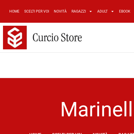
HOME
SCELTI PER VOI
NOVITÀ
RAGAZZI
ADULT
EBOOK
Marinell