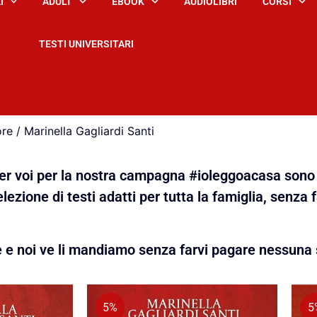
I
ADULT
EBOOK
AUDIOLIBRI
CORSI
TESTI UNIVERSITARI
e / Marinella Gagliardi Santi
 per voi per la nostra campagna #ioleggoacasa sono 
lezione di testi adatti per tutta la famiglia, senza 
e e noi ve li mandiamo senza farvi pagare nessuna 
5%
5