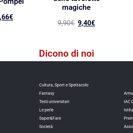
 Pompei
magiche
,66
€
9,90
€
9,40
€
Dicono di noi
Cultura, Sport e Spettacolo
Fantasy
Arma
Testi universitari
IAC 
Le perle
Isti
Saper&Fare
Prem
Società
Asso