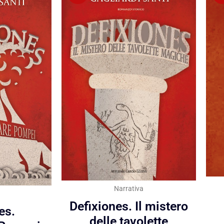
Narrativa
Defixiones. Il mistero
es.
delle tavolette