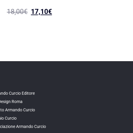
18,00
€
17,10
€
ndo Curcio Editore
Design Roma
tuto Armando Curcio
io Curcio
ciazione Armando Curcio