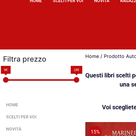
HOME
SCELTI PER VOI
NOVITÀ
RAGAZZ
Home
/ Prodotto Autor
Filtra prezzo
9€
18€
Questi libri scelti
una se
HOME
Voi scegliet
SCELTI PER VOI
NOVITÀ
15%