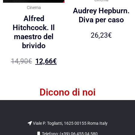
Cinema
Audrey Hepburn.
Alfred
Diva per caso
Hitchcock. Il
26,23
€
maestro del
brivido
14,90
€
12,66
€
Dicono di noi
Viale P. Togliatti, 1625 00155 Roma Italy
Telefono: (+39) 06 455 04 580