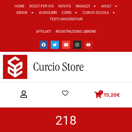
HOME
SCELTI PER VOI
NOVITÀ
RAGAZZI
ADULT
EBOOK
AUDIOLIBRI
CORSI
CURCIO SCUOLA
TESTI UNIVERSITARI
AFFILIATI
REGISTRAZIONE LIBRERIE
1
15,20
€
218