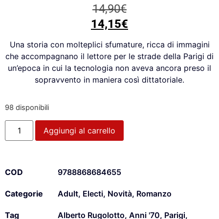
14,90
€
14,15
€
Una storia con molteplici sfumature, ricca di immagini
che accompagnano il lettore per le strade della Parigi di
un’epoca in cui la tecnologia non aveva ancora preso il
sopravvento in maniera così dittatoriale.
98 disponibili
Aggiungi al carrello
COD
9788868684655
Categorie
Adult
,
Electi
,
Novità
,
Romanzo
Tag
Alberto Rugolotto
,
Anni '70
,
Parigi
,