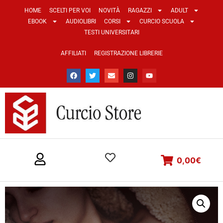
HOME
SCELTI PER VOI
NOVITÀ
RAGAZZI
ADULT
EBOOK
AUDIOLIBRI
CORSI
CURCIO SCUOLA
TESTI UNIVERSITARI
AFFILIATI
REGISTRAZIONE LIBRERIE
0,00
€