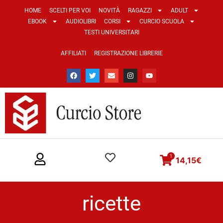
HOME
SCELTI PER VOI
NOVITÀ
RAGAZZI
ADULT
EBOOK
AUDIOLIBRI
CORSI
CURCIO SCUOLA
TESTI UNIVERSITARI
AFFILIATI
REGISTRAZIONE LIBRERIE
1
14,15
€
ricette