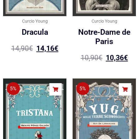
Curcio Young
Curcio Young
Dracula
Notre-Dame de
Paris
14,90
€
14,16
€
10,90
€
10,36
€
5%
5%