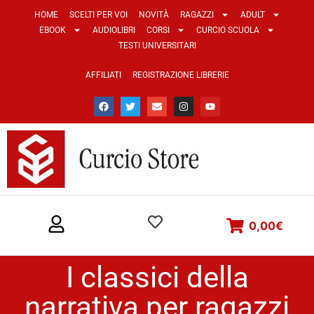
HOME
SCELTI PER VOI
NOVITÀ
RAGAZZI
ADULT
EBOOK
AUDIOLIBRI
CORSI
CURCIO SCUOLA
TESTI UNIVERSITARI
AFFILIATI
REGISTRAZIONE LIBRERIE
0,00
€
I classici della
narrativa per ragazzi