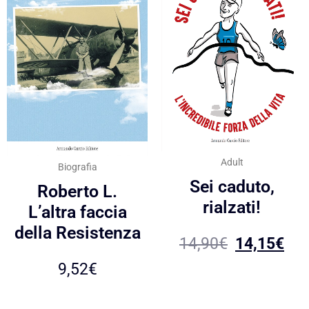
Adult
Biografia
Sei caduto,
Roberto L.
rialzati!
L’altra faccia
della Resistenza
14,90
€
14,15
€
9,52
€