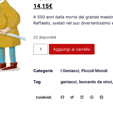
14,15
€
A 500 anni dalla morte del grande maestro,
Raffaello, svelati nel suo divertentissimo e
22 disponibili
Aggiungi al carrello
Categorie
I Geniacci
,
Piccoli Mondi
Tag
geniacci
,
leonardo da vinci
Condividi: