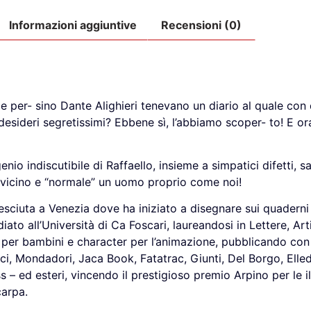
Informazioni aggiuntive
Recensioni (0)
e per- sino Dante Alighieri tenevano un diario al quale con
esideri segretissimi? Ebbene sì, l’abbiamo scoper- to! E ora
enio indiscutibile di Raffaello, insieme a simpatici difetti, 
 vicino e “normale” un uomo proprio come noi!
esciuta a Venezia dove ha iniziato a disegnare sui quaderni
iato all’Università di Ca Foscari, laureandosi in Lettere, Arti
ri per bambini e character per l’animazione, pubblicando con 
cci, Mondadori, Jaca Book, Fatatrac, Giunti, Del Borgo, Elledi
– ed esteri, vincendo il prestigioso premio Arpino per le il
carpa.