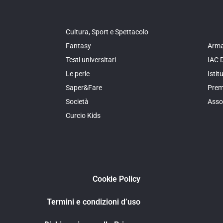
Cultura, Sport e Spettacolo
Fantasy
Arma
Testi universitari
IAC 
Le perle
Isti
Saper&Fare
Prem
Società
Asso
Curcio Kids
Cookie Policy
Termini e condizioni d’uso