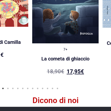
di Camilla
C
7+
0
€
La cometa di ghiaccio
18,90
€
17,95
€
Dicono di noi