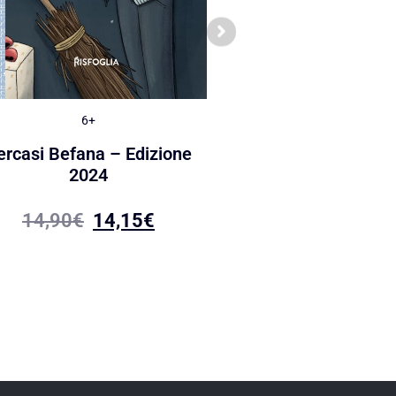
6+
6+
ercasi Befana – Edizione
I mostri del Nat
2024
18,90
€
17,95
14,90
€
14,15
€