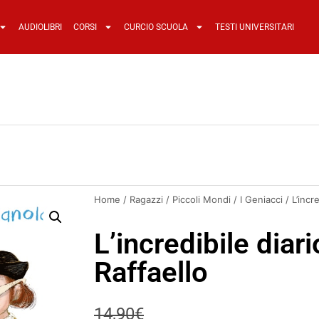
AUDIOLIBRI
CORSI
CURCIO SCUOLA
TESTI UNIVERSITARI
Home
/
Ragazzi
/
Piccoli Mondi
/
I Geniacci
/ L’incr
L’incredibile diar
Raffaello
14,90
€