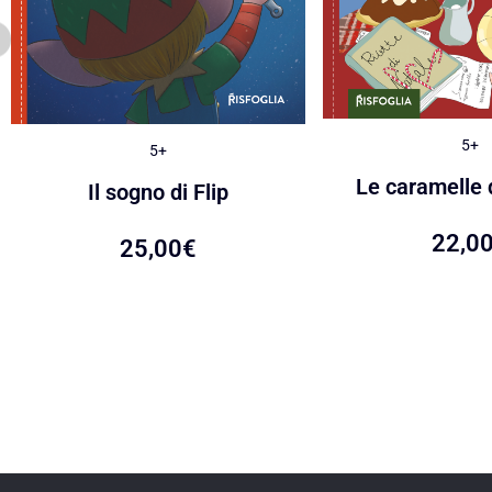
5+
5+
Le caramelle 
Il sogno di Flip
22,0
25,00
€