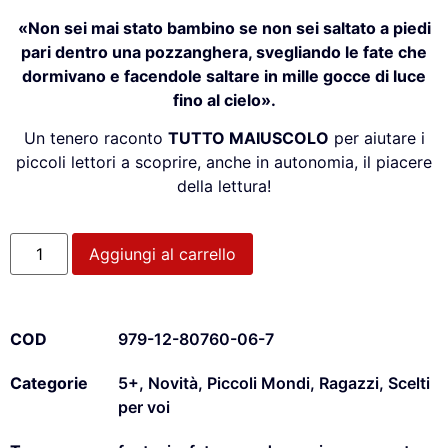
«Non sei mai stato bambino se
non sei saltato a piedi
pari
dentro una pozzanghera, svegliando le fate che
dormivano
e facendole saltare
in mille gocce di luce
fino al cielo».
Un tenero raconto
TUTTO MAIUSCOLO
per aiutare i
piccoli lettori a scoprire, anche in autonomia, il piacere
della lettura!
Aggiungi al carrello
COD
979-12-80760-06-7
Categorie
5+
,
Novità
,
Piccoli Mondi
,
Ragazzi
,
Scelti
per voi