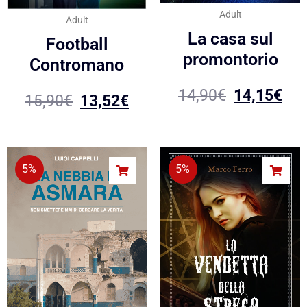
Adult
Adult
La casa sul
Football
promontorio
Contromano
14,90
€
14,15
€
15,90
€
13,52
€
5%
5%