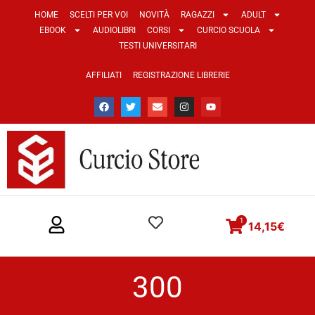
HOME
SCELTI PER VOI
NOVITÀ
RAGAZZI
ADULT
EBOOK
AUDIOLIBRI
CORSI
CURCIO SCUOLA
TESTI UNIVERSITARI
AFFILIATI
REGISTRAZIONE LIBRERIE
1
14,15
€
300