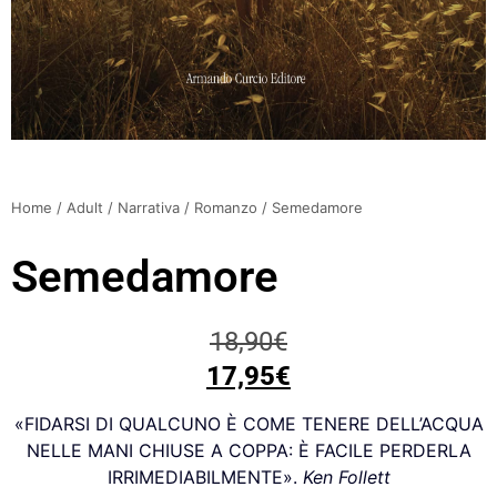
Home
/
Adult
/
Narrativa
/
Romanzo
/ Semedamore
Semedamore
18,90
€
17,95
€
«FIDARSI DI QUALCUNO È COME TENERE DELL’ACQUA
NELLE MANI CHIUSE A COPPA: È FACILE PERDERLA
IRRIMEDIABILMENTE».
Ken Follett