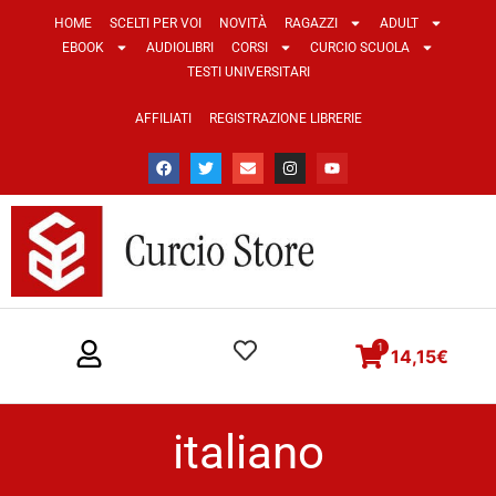
HOME
SCELTI PER VOI
NOVITÀ
RAGAZZI
ADULT
EBOOK
AUDIOLIBRI
CORSI
CURCIO SCUOLA
TESTI UNIVERSITARI
AFFILIATI
REGISTRAZIONE LIBRERIE
1
14,15
€
italiano