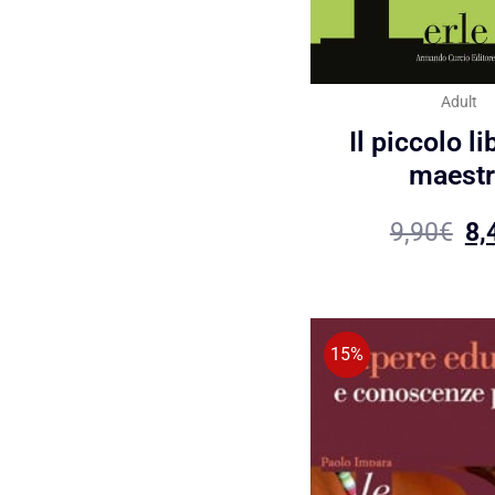
Adult
Il piccolo li
maest
9,90
€
8,
15%