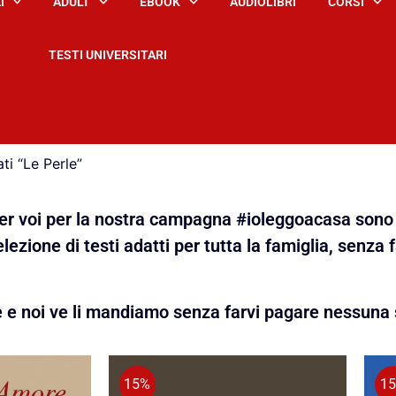
I
ADULT
EBOOK
AUDIOLIBRI
CORSI
TESTI UNIVERSITARI
ti “Le Perle”
 per voi per la nostra campagna #ioleggoacasa sono 
lezione di testi adatti per tutta la famiglia, senza 
e e noi ve li mandiamo senza farvi pagare nessuna 
15%
1