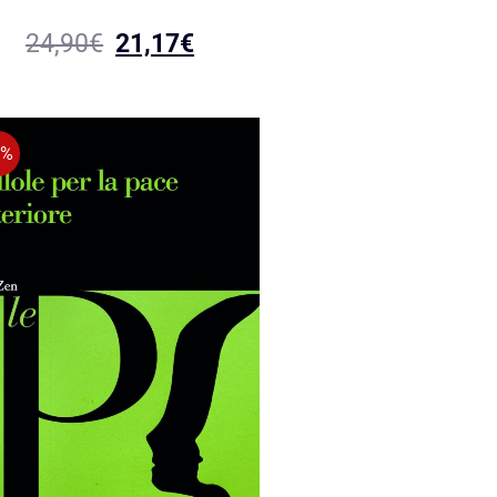
24,90
€
21,17
€
5%