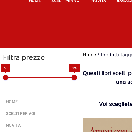
HOME
SCELTI PER VOI
NOVITÀ
RAGAZZ
Home
/ Prodotti tagga
Filtra prezzo
8€
25€
Questi libri scelti
una se
HOME
Voi scegliet
SCELTI PER VOI
NOVITÀ