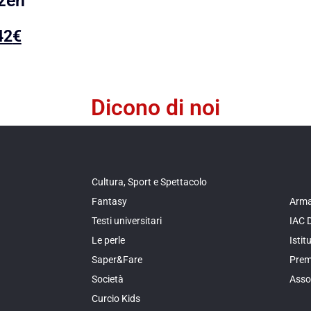
zen
42
€
Dicono di noi
Cultura, Sport e Spettacolo
Fantasy
Arma
Testi universitari
IAC 
Le perle
Isti
Saper&Fare
Prem
Società
Asso
Curcio Kids