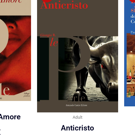
 Amore
Adult
Anticristo
€