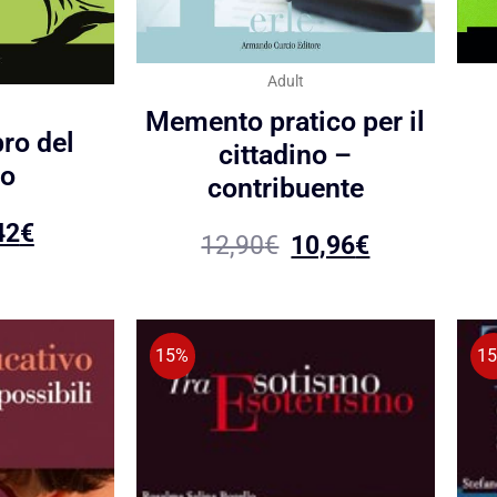
Adult
Memento pratico per il
bro del
cittadino –
ro
contribuente
42
€
12,90
€
10,96
€
15%
1