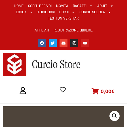
HOME
SCELTI PER VOI
NOVITÀ
RAGAZZI
ADULT
EBOOK
AUDIOLIBRI
CORSI
CURCIO SCUOLA
TESTI UNIVERSITARI
AFFILIATI
REGISTRAZIONE LIBRERIE
0,00
€