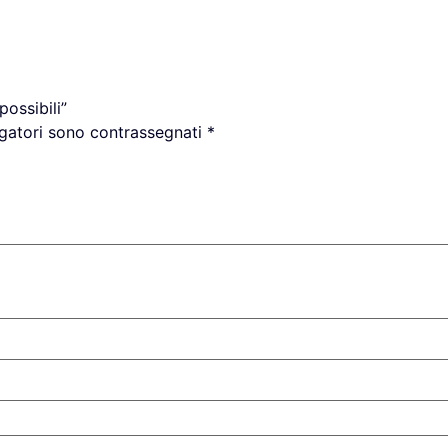
ossibili”
igatori sono contrassegnati
*