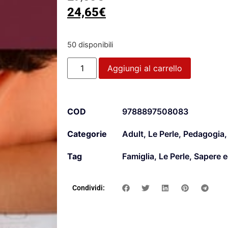
24,65
€
50 disponibili
Aggiungi al carrello
COD
9788897508083
Categorie
Adult
,
Le Perle
,
Pedagogia
Tag
Famiglia
,
Le Perle
,
Sapere e
Condividi: