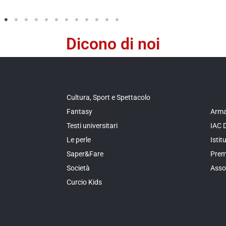
Dicono di noi
Cultura, Sport e Spettacolo
Fantasy
Arma
Testi universitari
IAC 
Le perle
Isti
Saper&Fare
Prem
Società
Asso
Curcio Kids