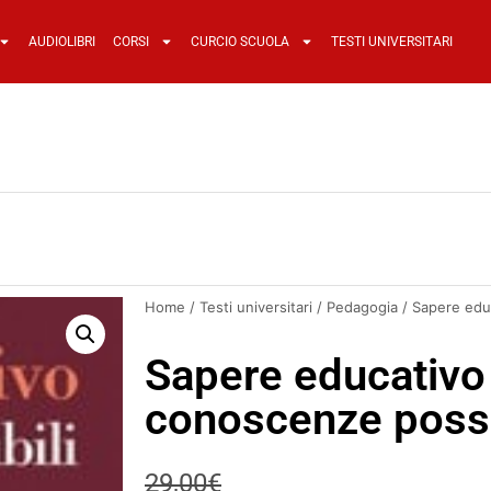
AUDIOLIBRI
CORSI
CURCIO SCUOLA
TESTI UNIVERSITARI
Home
/
Testi universitari
/
Pedagogia
/ Sapere educ
Sapere educativo
conoscenze possi
29,00
€