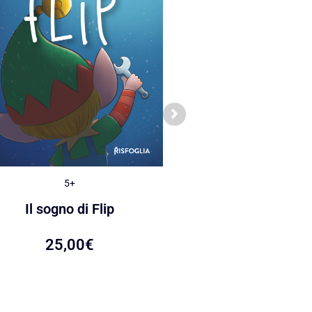
5+
5+
Le caramelle di Ca
Il sogno di Flip
22,00
€
25,00
€