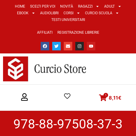
HOME
SCELTI PER VOI
NOVITÀ
RAGAZZI
ADULT
EBOOK
AUDIOLIBRI
CORSI
CURCIO SCUOLA
TESTI UNIVERSITARI
AFFILIATI
REGISTRAZIONE LIBRERIE
1
8,11
€
978-88-97508-37-3