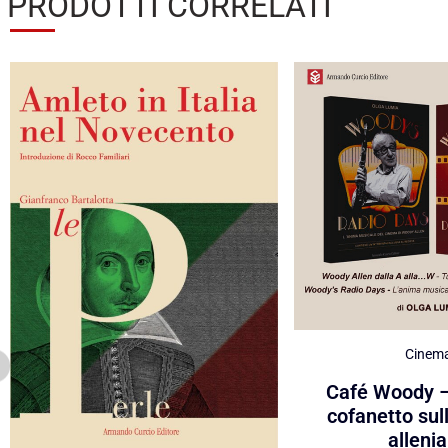
PRODOTTI CORRELATI
Cinem
Café Woody –
cofanetto sul
alleni