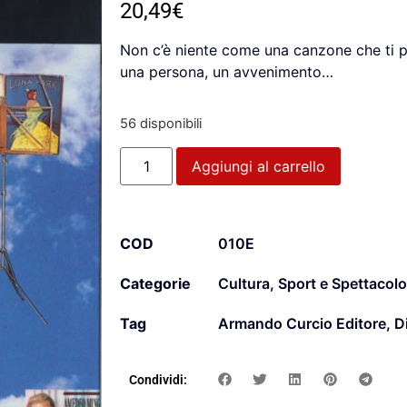
20,49
€
Non c’è niente come una canzone che ti p
una persona, un avvenimento…
56 disponibili
Aggiungi al carrello
COD
010E
Categorie
Cultura, Sport e Spettacolo
Tag
Armando Curcio Editore
,
D
Condividi: