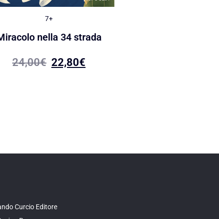
7+
Saper&Fare
Miracolo nella 34 strada
L’autostima
24,00
€
22,80
€
14,90
€
14,15
ndo Curcio Editore