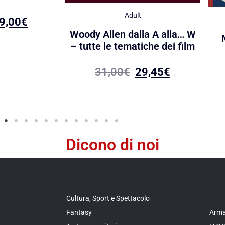
Adult
9,00
€
Woody Allen dalla A alla… W
– tutte le tematiche dei film
31,00
€
29,45
€
Dicono di noi
Cultura, Sport e Spettacolo
Fantasy
Arma