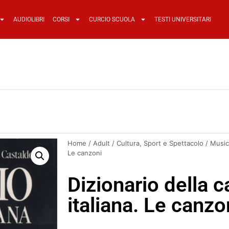
AUDIOLIBRI
CORSI
CURCIO SCUOLA
TESTI UNIVERSITARI
Home
/
Adult
/
Cultura, Sport e Spettacolo
/
Music
Le canzoni
Dizionario della 
italiana. Le canzo