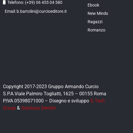
Telefono: (+39) 06 455 04 580
Ebook
Email: b.bartolini@curcioeditore.it
New Minds
Ragazzi
Romanzo
Copyright 2017-2023 Gruppo Armando Curcio
S.P.A.Viale Palmiro Togliatti, 1625 – 00155 Roma
P.IVA 05398071000 – Disegno e sviluppo
G Tech
Group
&
Gianluca Gentile