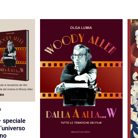
a
 speciale
l’universo
ano