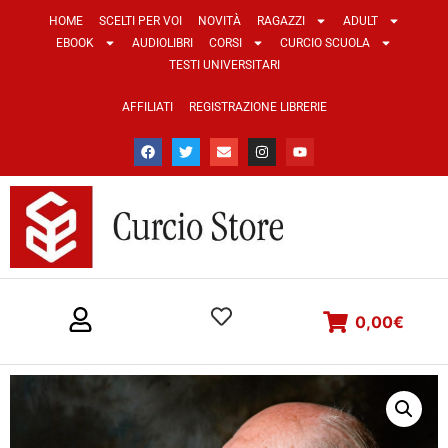
HOME
SCELTI PER VOI
NOVITÀ
RAGAZZI
ADULT
EBOOK
AUDIOLIBRI
CORSI
CURCIO SCUOLA
TESTI UNIVERSITARI
AFFILIATI
REGISTRAZIONE LIBRERIE
0,00
€