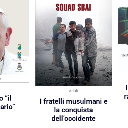
Adult
r
 “il
I fratelli musulmani e
ario”
la conquista
dell’occidente