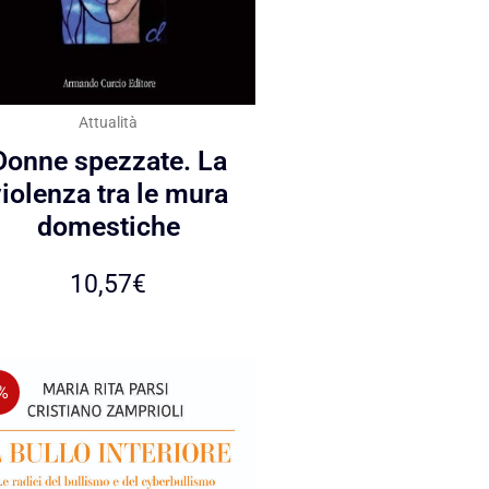
Attualità
Donne spezzate. La
violenza tra le mura
domestiche
10,57
€
%