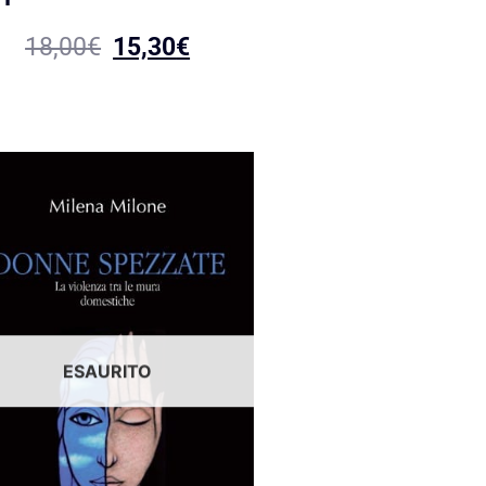
18,00
€
15,30
€
ESAURITO