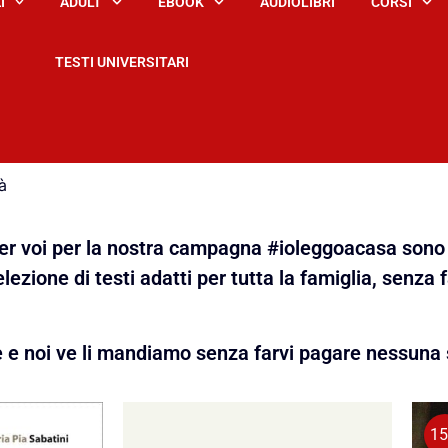
I
ADULT
EBOOK
AUDIOLIBRI
CORSI
TESTI UNIVERSITARI
à
 per voi per la nostra campagna #ioleggoacasa sono 
lezione di testi adatti per tutta la famiglia, senza 
e e noi ve li mandiamo senza farvi pagare nessuna 
1