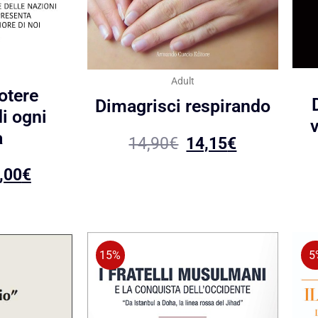
Adult
potere
Dimagrisci respirando
di ogni
a
14,90
€
14,15
€
,00
€
15%
5