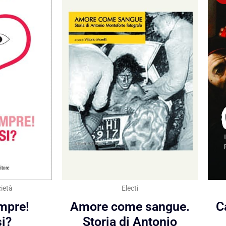
ietà
Electi
C
mpre!
Amore come sangue.
i?
Storia di Antonio