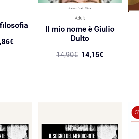
Adult
 filosofia
Il mio nome è Giulio
Dulto
,86
€
14,90
€
14,15
€
5