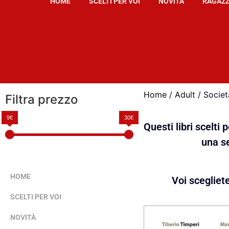
HOME
SCELTI PER VOI
NOVITÀ
RAGAZZ
Home
/
Adult
/ Societ
Filtra prezzo
9€
30€
Questi libri scelti
una se
HOME
Voi scegliet
SCELTI PER VOI
NOVITÀ