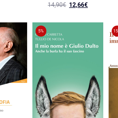
14,90
€
12,66
€
5%
1