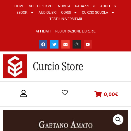
HOME
SCELTI PER VOI
NOVITÀ
RAGAZZI
ADULT
EBOOK
AUDIOLIBRI
CORSI
CURCIO SCUOLA
TESTI UNIVERSITARI
AFFILIATI
REGISTRAZIONE LIBRERIE
0,00
€