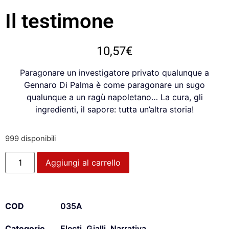
Il testimone
10,57
€
Paragonare un investigatore privato qualunque a
Gennaro Di Palma è come paragonare un sugo
qualunque a un ragù napoletano… La cura, gli
ingredienti, il sapore: tutta un’altra storia!
999 disponibili
Aggiungi al carrello
COD
035A
Categorie
Electi
,
Gialli
,
Narrativa