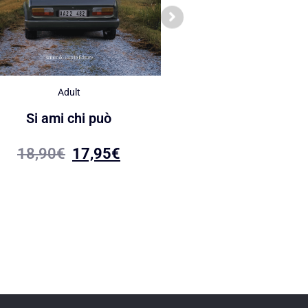
Adult
16+
Si ami chi può
I colori del sangue. L
Fotià e la rivelazione 
18,90
€
17,95
€
18,90
€
15,00