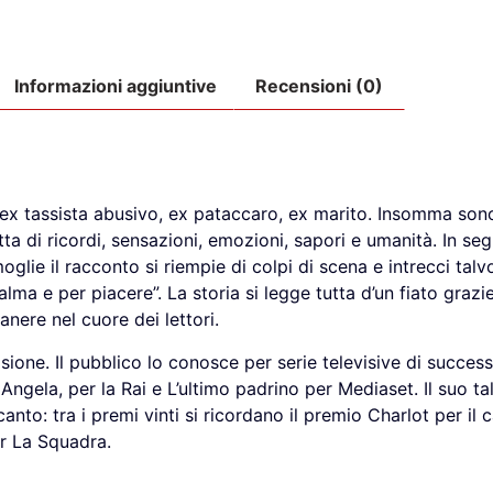
Informazioni aggiuntive
Recensioni (0)
, ex tassista abusivo, ex pataccaro, ex marito. Insomma son
tta di ricordi, sensazioni, emozioni, sapori e umanità. In seg
moglie il racconto si riempie di colpi di scena e intrecci talv
calma e per piacere”. La storia si legge tutta d’un fiato graz
anere nel cuore dei lettori.
isione. Il pubblico lo conosce per serie televisive di succe
Angela, per la Rai e L’ultimo padrino per Mediaset. Il suo ta
o: tra i premi vinti si ricordano il premio Charlot per il ca
er La Squadra.