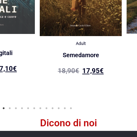
Adult
itali
Semedamore
7,10
€
18,90
€
17,95
€
Dicono di noi