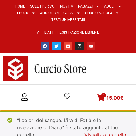
HOME
SCELTI PER VOI
NOVITÀ
RAGAZZI
ADULT
EBOOK
AUDIOLIBRI
CORSI
CURCIO SCUOLA
TESTI UNIVERSITARI
AFFILIATI
REGISTRAZIONE LIBRERIE
1
15,00
€
“I colori del sangue. L’ira di Fotià e la
rivelazione di Diana” è stato aggiunto al tuo
carrello.
Visualizza carrello