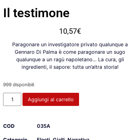
Il testimone
10,57
€
Paragonare un investigatore privato qualunque a
Gennaro Di Palma è come paragonare un sugo
qualunque a un ragù napoletano… La cura, gli
ingredienti, il sapore: tutta un’altra storia!
999 disponibili
Aggiungi al carrello
COD
035A
Categorie
Electi
,
Gialli
,
Narrativa