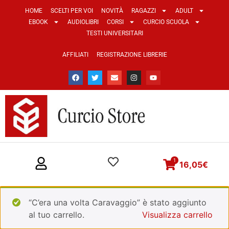
HOME
SCELTI PER VOI
NOVITÀ
RAGAZZI
ADULT
EBOOK
AUDIOLIBRI
CORSI
CURCIO SCUOLA
TESTI UNIVERSITARI
AFFILIATI
REGISTRAZIONE LIBRERIE
1
16,05
€
“C’era una volta Caravaggio” è stato aggiunto
al tuo carrello.
Visualizza carrello