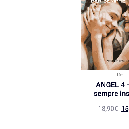
16+
ANGEL 4 –
sempre in
18,90
€
15