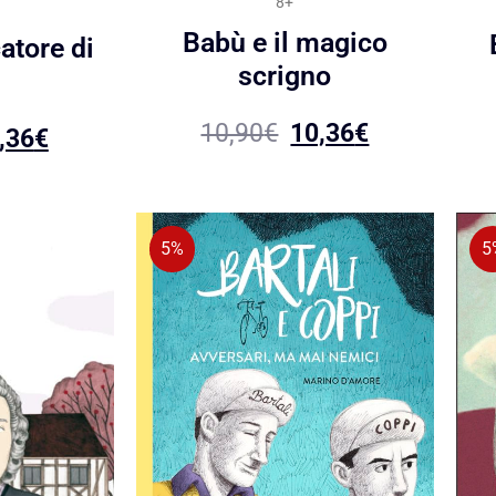
8+
Babù e il magico
atore di
scrigno
10,90
€
10,36
€
,36
€
5%
5