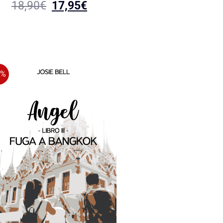
18,90
€
17,95
€
1%