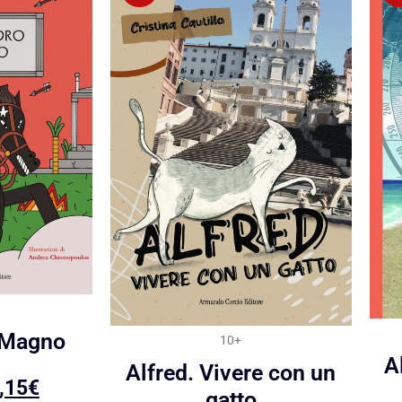
 Magno
10+
A
Alfred. Vivere con un
,15
€
gatto