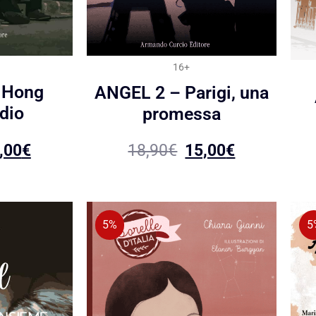
16+
 Hong
ANGEL 2 – Parigi, una
dio
promessa
,00
€
18,90
€
15,00
€
5%
5