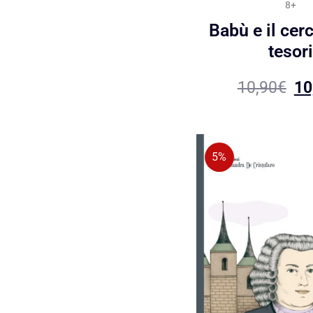
8+
Babù e il cerc
tesori
10,90
€
10
5%