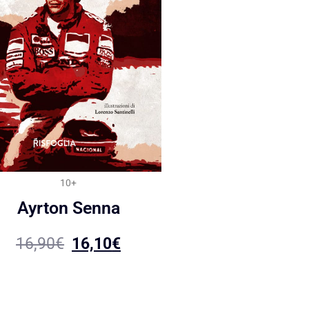
10+
Ayrton Senna
16,90
€
16,10
€