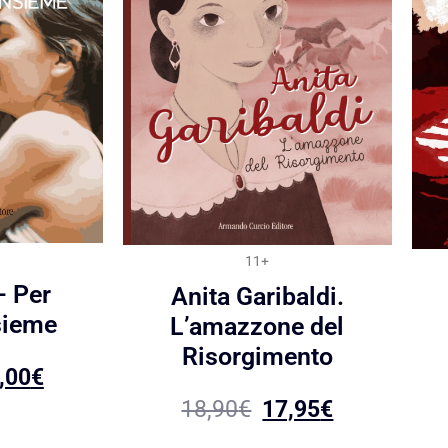
11+
 Per
Anita Garibaldi.
sieme
L’amazzone del
Risorgimento
,00
€
18,90
€
17,95
€