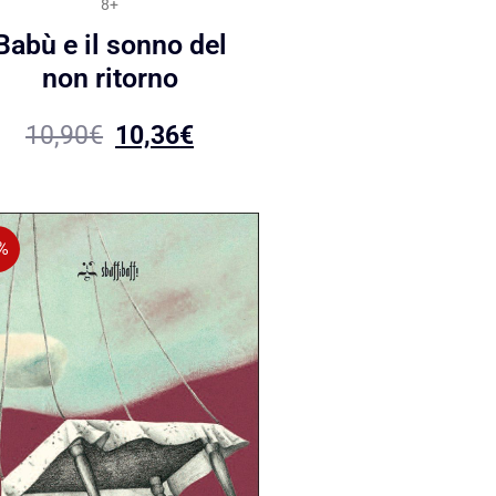
8+
Babù e il sonno del
non ritorno
10,90
€
10,36
€
%