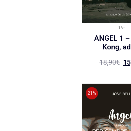
16+
ANGEL 1 –
Kong, ad
18,90
€
15
21%