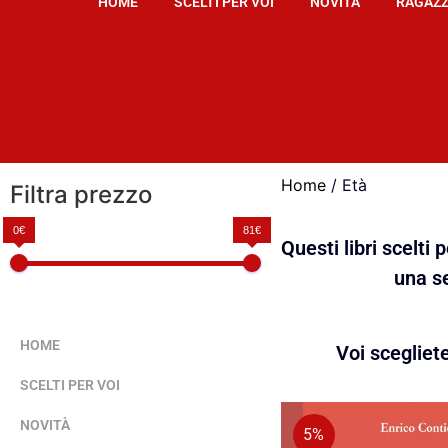
HOME
SCELTI PER VOI
NOVITÀ
RAGAZZ
Home
/ Età
Filtra prezzo
0€
81€
Questi libri scelti
una se
HOME
Voi scegliet
SCELTI PER VOI
NOVITÀ
5%