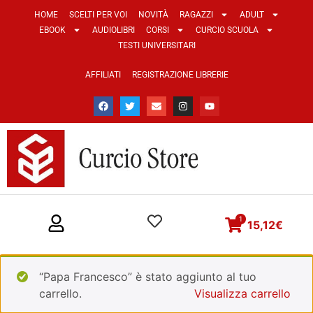
HOME
SCELTI PER VOI
NOVITÀ
RAGAZZI
ADULT
EBOOK
AUDIOLIBRI
CORSI
CURCIO SCUOLA
TESTI UNIVERSITARI
AFFILIATI
REGISTRAZIONE LIBRERIE
1
15,12
€
“Papa Francesco” è stato aggiunto al tuo
carrello.
Visualizza carrello