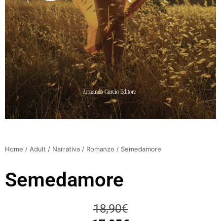
Home
/
Adult
/
Narrativa
/
Romanzo
/ Semedamore
Semedamore
18,90
€