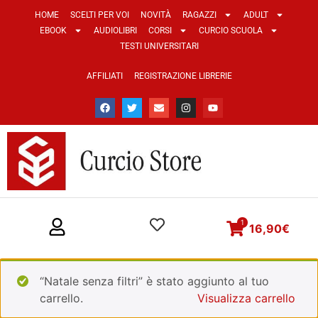
HOME
SCELTI PER VOI
NOVITÀ
RAGAZZI
ADULT
EBOOK
AUDIOLIBRI
CORSI
CURCIO SCUOLA
TESTI UNIVERSITARI
AFFILIATI
REGISTRAZIONE LIBRERIE
1
16,90
€
“Natale senza filtri” è stato aggiunto al tuo
carrello.
Visualizza carrello