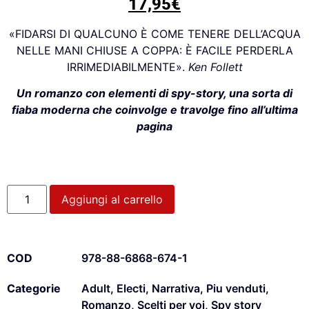
17,95
€
«FIDARSI DI QUALCUNO È COME TENERE DELL’ACQUA
NELLE MANI CHIUSE A COPPA: È FACILE PERDERLA
IRRIMEDIABILMENTE».
Ken Follett
Un romanzo con elementi di spy-story, una sorta di
fiaba moderna che coinvolge e travolge fino all’ultima
pagina
Aggiungi al carrello
COD
978-88-6868-674-1
Categorie
Adult
,
Electi
,
Narrativa
,
Piu venduti
,
Romanzo
,
Scelti per voi
,
Spy story