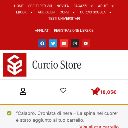
HOME
SCELTI PER VOI
NOVITÀ
RAGAZZI
ADULT
EBOOK
AUDIOLIBRI
CORSI
CURCIO SCUOLA
TESTI UNIVERSITARI
AFFILIATI
REGISTRAZIONE LIBRERIE
1
18,05
€
“Calabrò. Cronista di nera – La spina nel cuore”
è stato aggiunto al tuo carrello.
Visualizza carrello