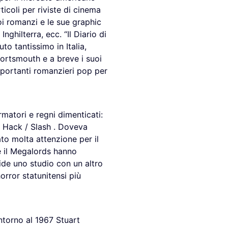
icoli per riviste di cinema
oi romanzi e le sue graphic
ghilterra, ecc. “Il Diario di
to tantissimo in Italia,
Portsmouth e a breve i suoi
importanti romanzieri pop per
rmatori e regni dimenticati:
lm Hack / Slash . Doveva
to molta attenzione per il
e il Megalords hanno
ide uno studio con un altro
orror statunitensi più
ntorno al 1967 Stuart