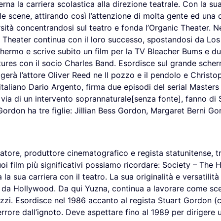
rna la carriera scolastica alla direzione teatrale. Con la su
lle scene, attirando così l’attenzione di molta gente ed una
sità concentrandosi sul teatro e fonda l’Organic Theater. N
Theater continua con il loro successo, spostandosi da Los 
hermo e scrive subito un film per la TV Bleacher Bums e due 
tures con il socio Charles Band. Esordisce sul grande scher
igerà l’attore Oliver Reed ne Il pozzo e il pendolo e Christ
aliano Dario Argento, firma due episodi del serial Masters 
r via di un intervento soprannaturale[senza fonte], fanno di
. Gordon ha tre figlie: Jillian Bess Gordon, Margaret Berni 
tore, produttore cinematografico e regista statunitense, tra
oi film più significativi possiamo ricordare: Society – The 
 sua carriera con il teatro. La sua originalità e versatilità
da Hollywood. Da qui Yuzna, continua a lavorare come sce
gazzi. Esordisce nel 1986 accanto al regista Stuart Gordon (c
rore dall’ignoto. Deve aspettare fino al 1989 per dirigere u