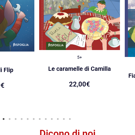
5+
Le caramelle di Camilla
i Flip
Fi
22,00
€
0
€
Dicono di noi