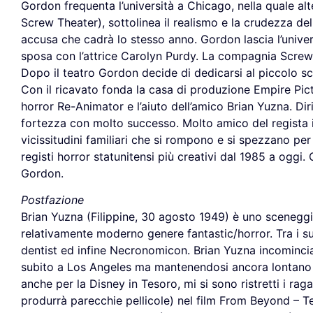
Gordon frequenta l’università a Chicago, nella quale alte
Screw Theater), sottolinea il realismo e la crudezza de
accusa che cadrà lo stesso anno. Gordon lascia l’univer
sposa con l’attrice Carolyn Purdy. La compagnia Screw 
Dopo il teatro Gordon decide di dedicarsi al piccolo sc
Con il ricavato fonda la casa di produzione Empire Pic
horror Re-Animator e l’aiuto dell’amico Brian Yuzna. Dir
fortezza con molto successo. Molto amico del regista it
vicissitudini familiari che si rompono e si spezzano pe
registi horror statunitensi più creativi dal 1985 a oggi
Gordon.
Postfazione
Brian Yuzna (Filippine, 30 agosto 1949) è uno sceneggia
relativamente moderno genere fantastic/horror. Tra i su
dentist ed infine Necronomicon. Brian Yuzna incomincia la
subito a Los Angeles ma mantenendosi ancora lontano 
anche per la Disney in Tesoro, mi si sono ristretti i ra
produrrà parecchie pellicole) nel film From Beyond – Ter