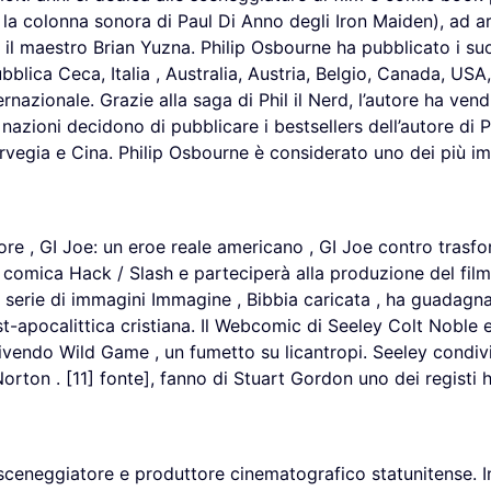
la colonna sonora di Paul Di Anno degli Iron Maiden), ad art
n il maestro Brian Yuzna. Philip Osbourne ha pubblicato i su
ica Ceca, Italia , Australia, Austria, Belgio, Canada, USA, In
ernazionale. Grazie alla saga di Phil il Nerd, l’autore ha vendu
nazioni decidono di pubblicare i bestsellers dell’autore di 
Norvegia e Cina. Philip Osbourne è considerato uno dei più 
Kore , GI Joe: un eroe reale americano , GI Joe contro trasfo
rie comica Hack / Slash e parteciperà alla produzione del fi
a serie di immagini Immagine , Bibbia caricata , ha guadagna
t-apocalittica cristiana. Il Webcomic di Seeley Colt Noble 
rivendo Wild Game , un fumetto su licantropi. Seeley condiv
rton . [11] fonte], fanno di Stuart Gordon uno dei registi h
sceneggiatore e produttore cinematografico statunitense. I