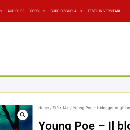
AUDIOLIBRI
CORSI
CURCIO SCUOLA
TESTI UNIVERSITARI
Home
/
Età
/
14+
/ Young Poe – Il blogger degli in
Young Poe – Il bl