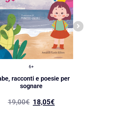
7+
La cometa di ghia
6+
18,90
€
17,95
abe, racconti e poesie per
sognare
19,00
€
18,05
€