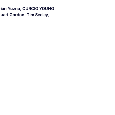
rian Yuzna
,
CURCIO YOUNG
tuart Gordon
,
Tim Seeley
,