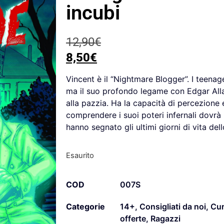
incubi
12,90
€
8,50
€
Vincent è il “Nightmare Blogger”. I teenag
ma il suo profondo legame con Edgar All
alla pazzia. Ha la capacità di percezione 
comprendere i suoi poteri infernali dovrà r
hanno segnato gli ultimi giorni di vita dell
Esaurito
COD
007S
Categorie
14+
,
Consigliati da noi
,
Cur
offerte
,
Ragazzi