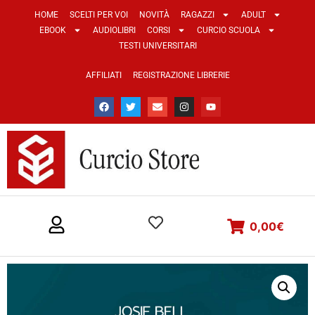
HOME
SCELTI PER VOI
NOVITÀ
RAGAZZI
ADULT
EBOOK
AUDIOLIBRI
CORSI
CURCIO SCUOLA
TESTI UNIVERSITARI
AFFILIATI
REGISTRAZIONE LIBRERIE
0,00
€