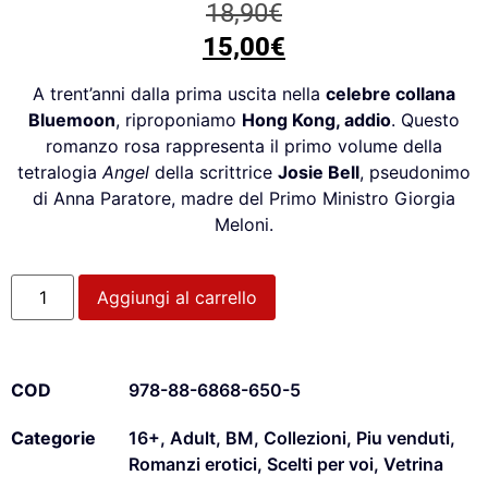
18,90
€
15,00
€
A trent’anni dalla prima uscita nella
celebre collana
Bluemoon
, riproponiamo
H
ong
K
ong
,
addio
. Questo
romanzo rosa rappresenta il primo volume della
tetralogia
Angel
della scrittrice
Josie Bell
, pseudonimo
di Anna Paratore, madre del Primo Ministro Giorgia
Meloni.
Aggiungi al carrello
COD
978-88-6868-650-5
Categorie
16+
,
Adult
,
BM
,
Collezioni
,
Piu venduti
,
Romanzi erotici
,
Scelti per voi
,
Vetrina