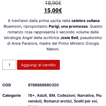
18,90
€
15,00
€
A trent’anni dalla prima uscita nella
celebre collana
Bluemoon, riproponiamo
P
arigi
,
una promessa
. Questo
romanzo rosa rappresenta il secondo volume della
tetralogia
Angel
della scrittrice
Josie Bell
, pseudonimo
di Anna Paratore, madre del Primo Ministro Giorgia
Meloni.
Aggiungi al carrello
COD
9788868680350
Categorie
16+
,
Adult
,
BM
,
Collezioni
,
Narrativa
,
Piu
venduti
,
Romanzi erotici
,
Scelti per voi
,