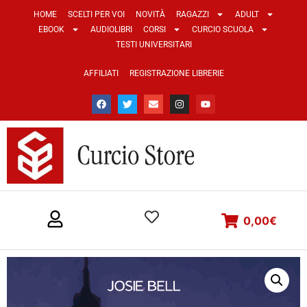
HOME
SCELTI PER VOI
NOVITÀ
RAGAZZI
ADULT
EBOOK
AUDIOLIBRI
CORSI
CURCIO SCUOLA
TESTI UNIVERSITARI
AFFILIATI
REGISTRAZIONE LIBRERIE
0,00
€