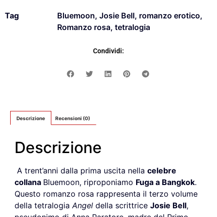
Tag
Bluemoon
,
Josie Bell
,
romanzo erotico
,
Romanzo rosa
,
tetralogia
Condividi:
Descrizione
Recensioni (0)
Descrizione
A trent’anni dalla prima uscita nella
celebre
collana
Bluemoon, riproponiamo
F
uga a
B
angkok
.
Questo romanzo rosa rappresenta il terzo volume
della tetralogia
Angel
della scrittrice
Josie Bell
,
pseudonimo di Anna Paratore, madre del Primo