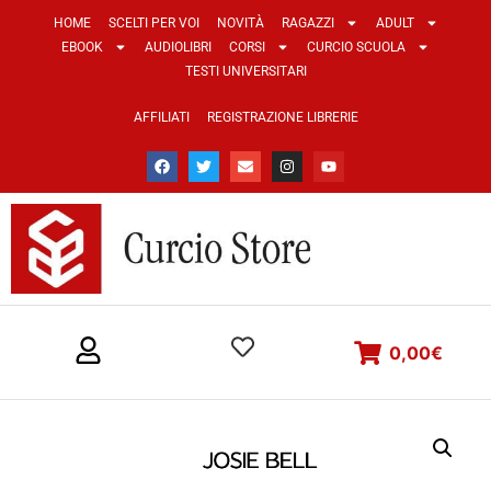
HOME
SCELTI PER VOI
NOVITÀ
RAGAZZI
ADULT
EBOOK
AUDIOLIBRI
CORSI
CURCIO SCUOLA
TESTI UNIVERSITARI
AFFILIATI
REGISTRAZIONE LIBRERIE
0,00
€