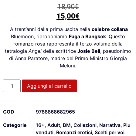
18,90
€
15,00
€
A trent’anni dalla prima uscita nella
celebre collana
Bluemoon, riproponiamo
F
uga a
B
angkok
. Questo
romanzo rosa rappresenta il terzo volume della
tetralogia
Angel
della scrittrice
Josie Bell
, pseudonimo
di Anna Paratore, madre del Primo Ministro Giorgia
Meloni.
Aggiungi al carrello
COD
9788868682965
Categorie
16+
,
Adult
,
BM
,
Collezioni
,
Narrativa
,
Piu
venduti
,
Romanzi erotici
,
Scelti per voi