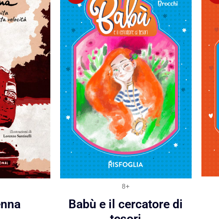
8+
enna
Babù e il cercatore di
tesori