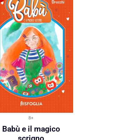
8+
Babù e il magico
scrigno