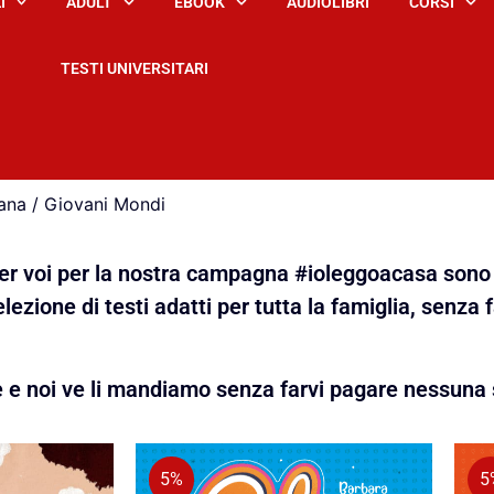
I
ADULT
EBOOK
AUDIOLIBRI
CORSI
TESTI UNIVERSITARI
ana / Giovani Mondi
 per voi per la nostra campagna #ioleggoacasa sono 
lezione di testi adatti per tutta la famiglia, senza 
e e noi ve li mandiamo senza farvi pagare nessuna 
5%
5