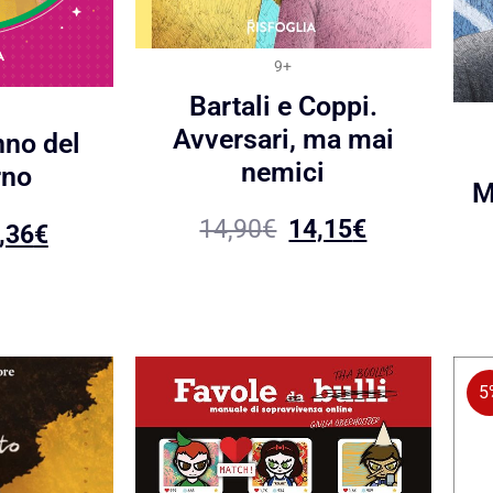
9+
Bartali e Coppi.
Avversari, ma mai
nno del
nemici
rno
M
14,90
€
14,15
€
,36
€
5