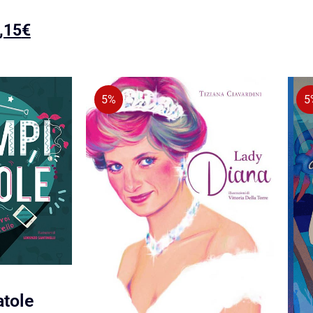
,15
€
5%
5
atole