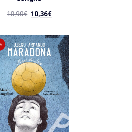
10,90
€
10,36
€
%