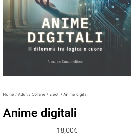
Home
/
Adult
/
Collane
/
Electi
/ Anime digitali
Anime digitali
18,00
€