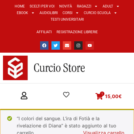
HOME
SCELTI PER VOI
NOVITÀ
RAGAZZI
ADULT
EBOOK
AUDIOLIBRI
CORSI
CURCIO SCUOLA
TESTI UNIVERSITARI
AFFILIATI
REGISTRAZIONE LIBRERIE
1
15,00
€
“I colori del sangue. L’ira di Fotià e la
rivelazione di Diana” è stato aggiunto al tuo
carrello.
Visualizza carrello