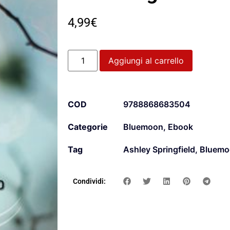
4,99
€
Aggiungi al carrello
COD
9788868683504
Categorie
Bluemoon
,
Ebook
Tag
Ashley Springfield
,
Bluemo
Condividi: