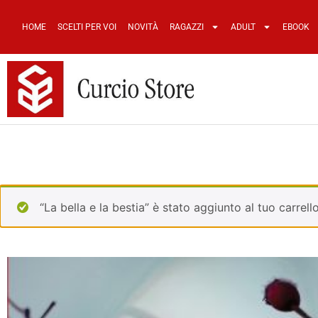
HOME
SCELTI PER VOI
NOVITÀ
RAGAZZI
ADULT
EBOOK
“La bella e la bestia” è stato aggiunto al tuo carrello