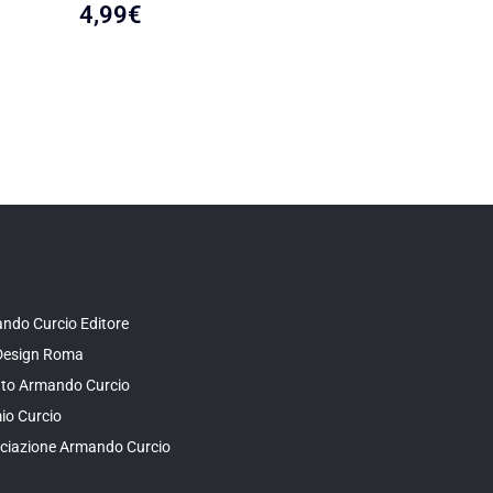
4,99
€
4,99
€
ndo Curcio Editore
Design Roma
tuto Armando Curcio
io Curcio
ciazione Armando Curcio