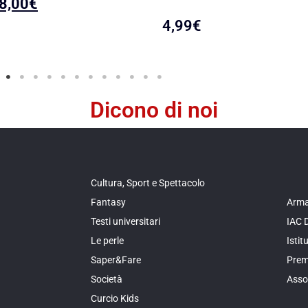
8,00
€
4,99
€
Dicono di noi
Cultura, Sport e Spettacolo
Fantasy
Arma
Testi universitari
IAC 
Le perle
Isti
Saper&Fare
Prem
Società
Asso
Curcio Kids