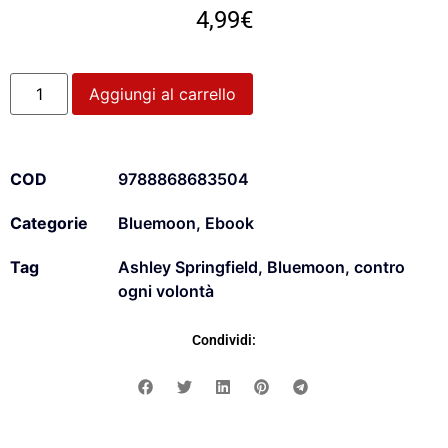
4,99
€
Aggiungi al carrello
COD
9788868683504
Categorie
Bluemoon
,
Ebook
Tag
Ashley Springfield
,
Bluemoon
,
contro
ogni volontà
Condividi: