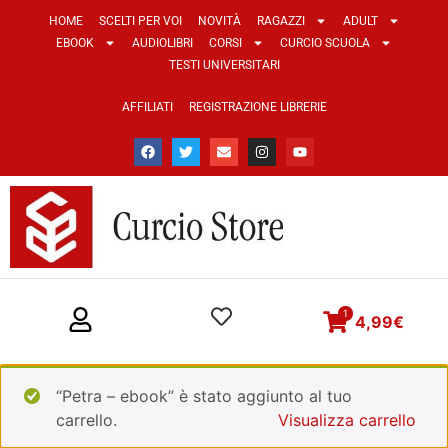
HOME
SCELTI PER VOI
NOVITÀ
RAGAZZI
ADULT
EBOOK
AUDIOLIBRI
CORSI
CURCIO SCUOLA
TESTI UNIVERSITARI
AFFILIATI
REGISTRAZIONE LIBRERIE
1
4,99
€
“Petra – ebook” è stato aggiunto al tuo
carrello.
Visualizza carrello