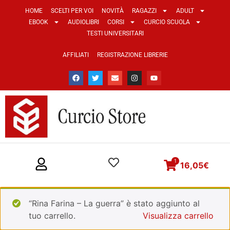
HOME
SCELTI PER VOI
NOVITÀ
RAGAZZI
ADULT
EBOOK
AUDIOLIBRI
CORSI
CURCIO SCUOLA
TESTI UNIVERSITARI
AFFILIATI
REGISTRAZIONE LIBRERIE
1
16,05
€
“Rina Farina – La guerra” è stato aggiunto al
tuo carrello.
Visualizza carrello