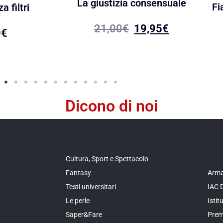
La giustizia consensuale
Fi
a filtri
21,00
€
19,95
€
0
€
Dicono di noi
Cultura, Sport e Spettacolo
Fantasy
Arma
Testi universitari
IAC 
Le perle
Isti
Saper&Fare
Prem