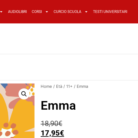
AUDIOLIBRI
CORSI
CURCIO SCUOLA
TESTI UNIVERSITARI
Home
/
Età
/
11+
/ Emma
Emma
18,90
€
17,95
€