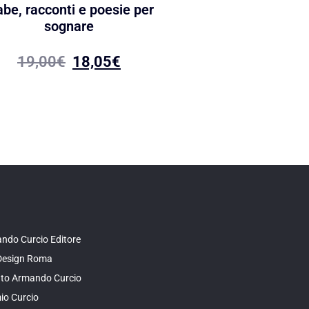
abe, racconti e poesie per
Anime digitali
sognare
18,00
€
17,10
19,00
€
18,05
€
ndo Curcio Editore
Design Roma
tuto Armando Curcio
io Curcio