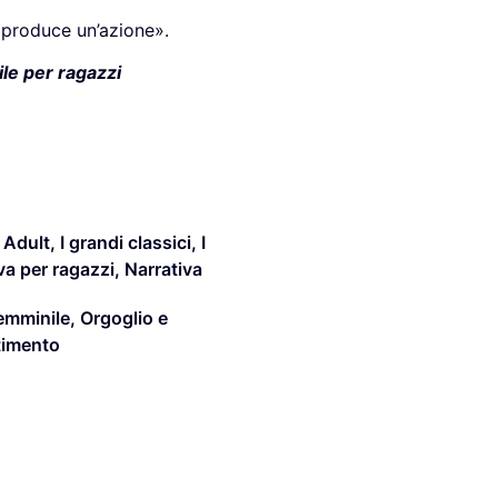
produce un’azione».
ile per ragazzi
 Adult
,
I grandi classici
,
I
iva per ragazzi
,
Narrativa
femminile
,
Orgoglio e
timento