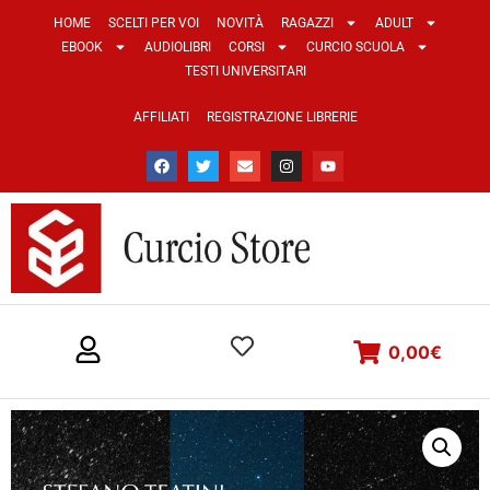
HOME
SCELTI PER VOI
NOVITÀ
RAGAZZI
ADULT
EBOOK
AUDIOLIBRI
CORSI
CURCIO SCUOLA
TESTI UNIVERSITARI
AFFILIATI
REGISTRAZIONE LIBRERIE
0,00
€