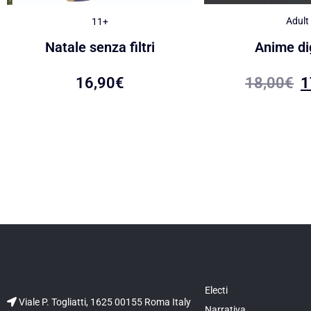
Adult
11+
Anime dig
Natale senza filtri
18,00
€
1
16,90
€
Electi
Viale P. Togliatti, 1625 00155 Roma Italy
Narrativa