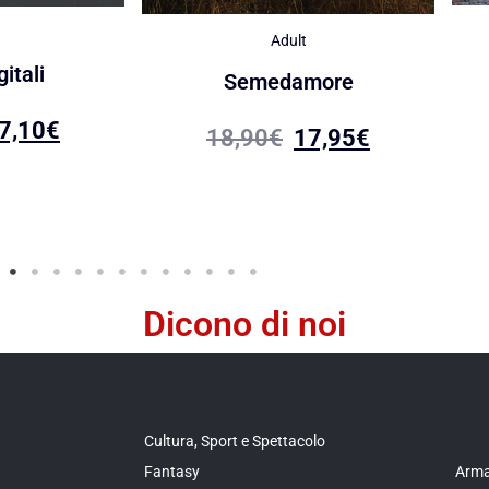
Adult
itali
Semedamore
7,10
€
18,90
€
17,95
€
Dicono di noi
Cultura, Sport e Spettacolo
Fantasy
Arma