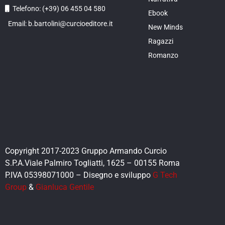
Telefono: (+39) 06 455 04 580
Ebook
Email: b.bartolini@curcioeditore.it
New Minds
Ragazzi
Romanzo
Copyright 2017-2023 Gruppo Armando Curcio
S.P.A.Viale Palmiro Togliatti, 1625 – 00155 Roma
P.IVA 05398071000 – Disegno e sviluppo
G Tech
Group
&
Gianluca Gentile