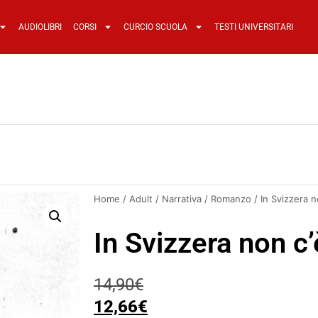
AUDIOLIBRI
CORSI
CURCIO SCUOLA
TESTI UNIVERSITARI
Home
/
Adult
/
Narrativa
/
Romanzo
/ In Svizzera n
In Svizzera non c’
14,90
€
12,66
€