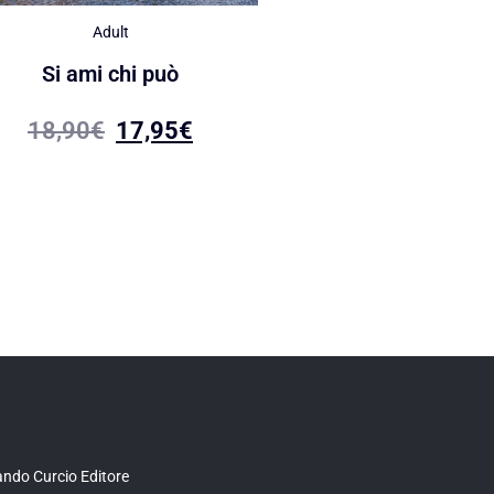
Adult
16+
Si ami chi può
I colori del sangue. L
Fotià e la rivelazione 
18,90
€
17,95
€
18,90
€
15,00
ndo Curcio Editore