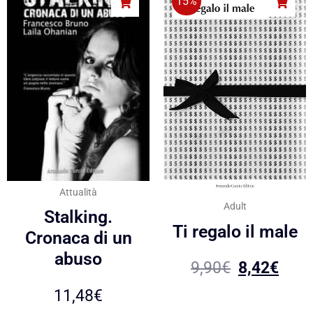
15%
Attualità
Adult
Stalking.
Ti regalo il male
Cronaca di un
abuso
9,90
€
8,42
€
11,48
€