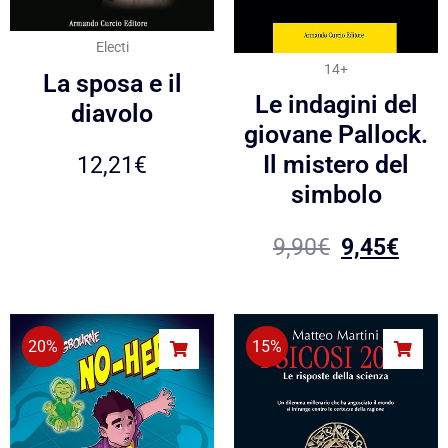
Electi
14+
La sposa e il
Le indagini del
diavolo
giovane Pallock.
Il mistero del
12,21
€
simbolo
9,90
€
9,45
€
20%
15%