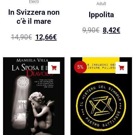
Electi
Adult
In Svizzera non
Ippolita
c’è il mare
9,90
€
8,42
€
14,90
€
12,66
€
5%