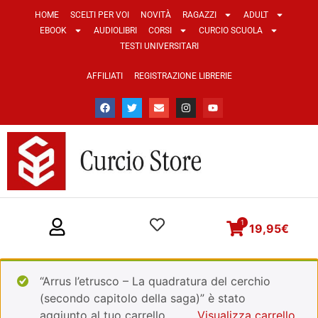
HOME
SCELTI PER VOI
NOVITÀ
RAGAZZI
ADULT
EBOOK
AUDIOLIBRI
CORSI
CURCIO SCUOLA
TESTI UNIVERSITARI
AFFILIATI
REGISTRAZIONE LIBRERIE
1
19,95
€
“Arrus l’etrusco – La quadratura del cerchio
(secondo capitolo della saga)” è stato
aggiunto al tuo carrello.
Visualizza carrello