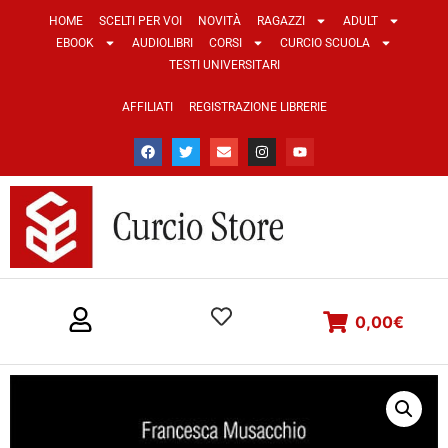
HOME
SCELTI PER VOI
NOVITÀ
RAGAZZI
ADULT
EBOOK
AUDIOLIBRI
CORSI
CURCIO SCUOLA
TESTI UNIVERSITARI
AFFILIATI
REGISTRAZIONE LIBRERIE
0,00
€