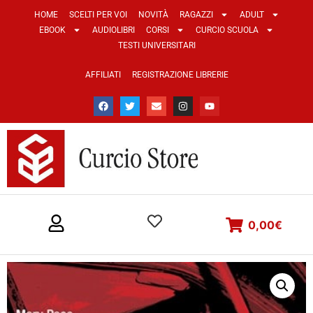
HOME
SCELTI PER VOI
NOVITÀ
RAGAZZI
ADULT
EBOOK
AUDIOLIBRI
CORSI
CURCIO SCUOLA
TESTI UNIVERSITARI
AFFILIATI
REGISTRAZIONE LIBRERIE
0,00
€