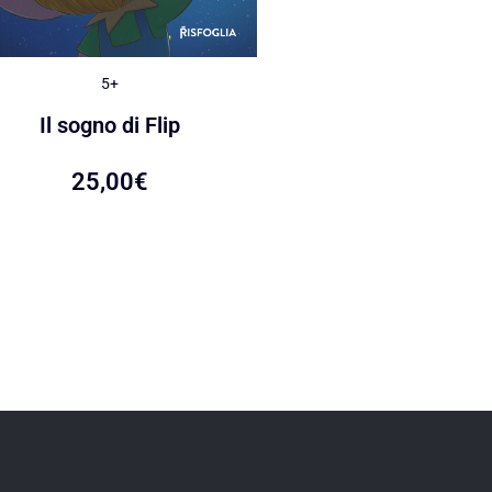
5+
5+
Le caramelle di Ca
Il sogno di Flip
22,00
€
25,00
€