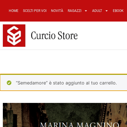
HOME
SCELTI PER VOI
NOVITÀ
RAGAZZI
ADULT
EBOOK
“Semedamore” è stato aggiunto al tuo carrello.