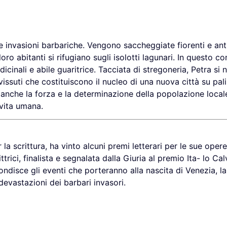
e invasioni barbariche. Vengono saccheggiate fiorenti e ant
oro abitanti si rifugiano sugli isolotti lagunari. In questo co
cinali e abile guaritrice. Tacciata di stregoneria, Petra si 
suti che costituiscono il nucleo di una nuova città su pali,
 anche la forza e la determinazione della popolazione local
 vita umana.
a scrittura, ha vinto alcuni premi letterari per le sue opere
rici, finalista e segnalata dalla Giuria al premio Ita- lo Calv
disce gli eventi che porteranno alla nascita di Venezia, la
devastazioni dei barbari invasori.