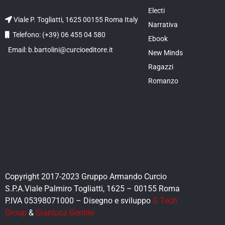
Electi
Viale P. Togliatti, 1625 00155 Roma Italy
Narrativa
Telefono: (+39) 06 455 04 580
Ebook
Email: b.bartolini@curcioeditore.it
New Minds
Ragazzi
Romanzo
Copyright 2017-2023 Gruppo Armando Curcio
S.P.A.Viale Palmiro Togliatti, 1625 – 00155 Roma
P.IVA 05398071000 – Disegno e sviluppo
G Tech
Group
&
Gianluca Gentile