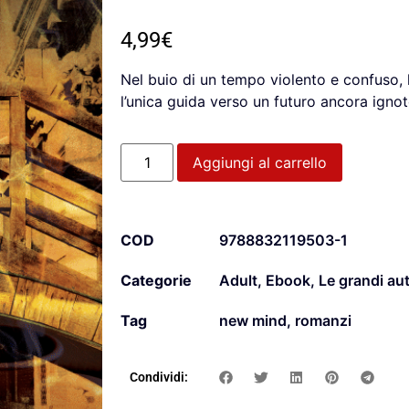
4,99
€
Nel buio di un tempo violento e confuso, 
l’unica guida verso un futuro ancora ignot
Aggiungi al carrello
COD
9788832119503-1
Categorie
Adult
,
Ebook
,
Le grandi aut
Tag
new mind
,
romanzi
Condividi: