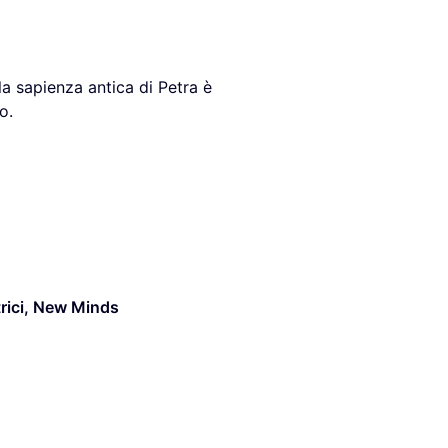
la sapienza antica di Petra è
o.
rici
,
New Minds