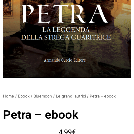
Home
/
Ebook
/
Bluemoon
/
Le grandi autrici
/ Petra – ebook
Petra – ebook
4,99
€