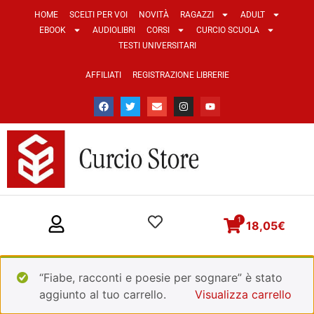
HOME
SCELTI PER VOI
NOVITÀ
RAGAZZI
ADULT
EBOOK
AUDIOLIBRI
CORSI
CURCIO SCUOLA
TESTI UNIVERSITARI
AFFILIATI
REGISTRAZIONE LIBRERIE
1
18,05
€
“Fiabe, racconti e poesie per sognare” è stato
aggiunto al tuo carrello.
Visualizza carrello