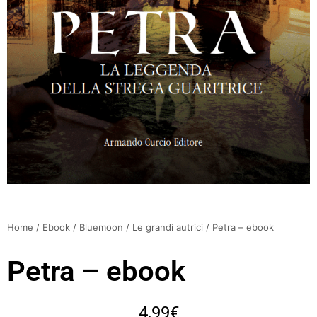
Home
/
Ebook
/
Bluemoon
/
Le grandi autrici
/ Petra – ebook
Petra – ebook
4,99
€