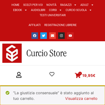
HOME
SCELTI PER VOI
NOVITÀ
RAGAZZI
ADULT
EBOOK
AUDIOLIBRI
CORSI
CURCIO SCUOLA
TESTI UNIVERSITARI
AFFILIATI
REGISTRAZIONE LIBRERIE
1
19,95
€
“La giustizia consensuale” è stato aggiunto al
tuo carrello.
Visualizza carrello