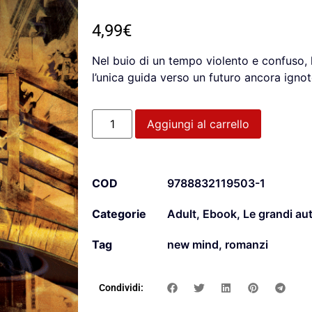
4,99
€
Nel buio di un tempo violento e confuso, 
l’unica guida verso un futuro ancora ignot
Aggiungi al carrello
COD
9788832119503-1
Categorie
Adult
,
Ebook
,
Le grandi aut
Tag
new mind
,
romanzi
Condividi: