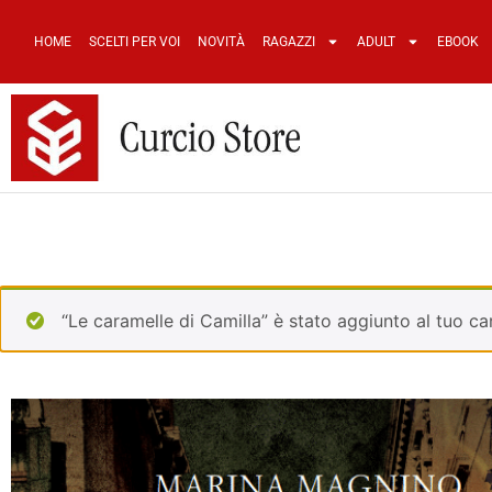
HOME
SCELTI PER VOI
NOVITÀ
RAGAZZI
ADULT
EBOOK
“Le caramelle di Camilla” è stato aggiunto al tuo car