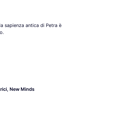
la sapienza antica di Petra è
o.
rici
,
New Minds