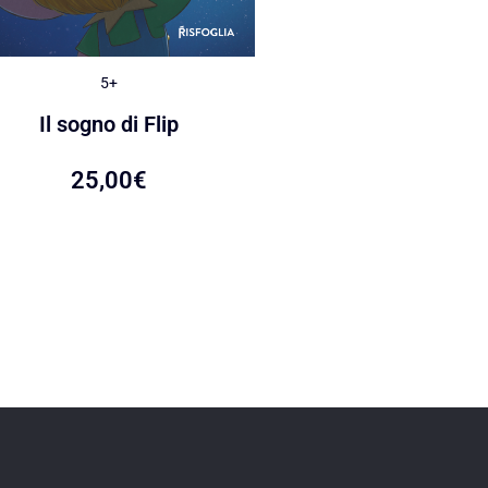
5+
5+
Le caramelle di Ca
Il sogno di Flip
22,00
€
25,00
€