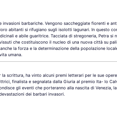
e invasioni barbariche. Vengono saccheggiate fiorenti e ant
oro abitanti si rifugiano sugli isolotti lagunari. In questo co
cinali e abile guaritrice. Tacciata di stregoneria, Petra si 
suti che costituiscono il nucleo di una nuova città su pali,
 anche la forza e la determinazione della popolazione local
 vita umana.
a scrittura, ha vinto alcuni premi letterari per le sue opere
rici, finalista e segnalata dalla Giuria al premio Ita- lo Calv
disce gli eventi che porteranno alla nascita di Venezia, la
devastazioni dei barbari invasori.