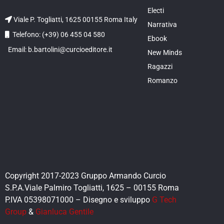
Electi
Viale P. Togliatti, 1625 00155 Roma Italy
Narrativa
Telefono: (+39) 06 455 04 580
Ebook
Email: b.bartolini@curcioeditore.it
New Minds
Ragazzi
Romanzo
Copyright 2017-2023 Gruppo Armando Curcio
S.P.A.Viale Palmiro Togliatti, 1625 – 00155 Roma
P.IVA 05398071000 – Disegno e sviluppo
G Tech
Group
&
Gianluca Gentile